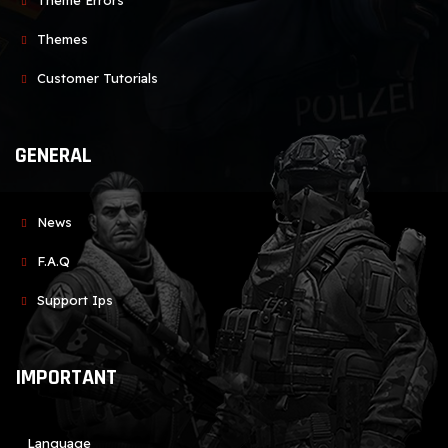
Theme Errors
Themes
Customer Tutorials
GENERAL
News
F.A.Q
Support Ips
IMPORTANT
Language